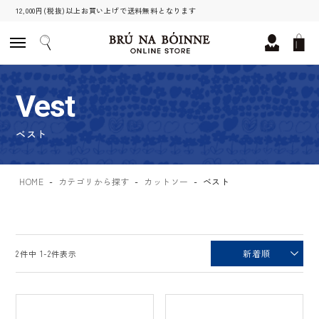
12,000円(税抜)以上お買い上げで送料無料となります
Vest
ベスト
HOME
カテゴリから探す
カットソー
ベスト
新着順
2
件中
1
-
2
件表示