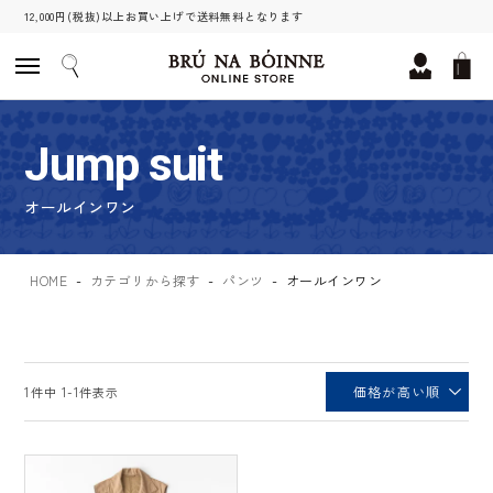
12,000円(税抜)以上お買い上げで送料無料となります
Jump suit
オールインワン
HOME
カテゴリから探す
パンツ
オールインワン
価格が高い順
1
件中
1
-
1
件表示