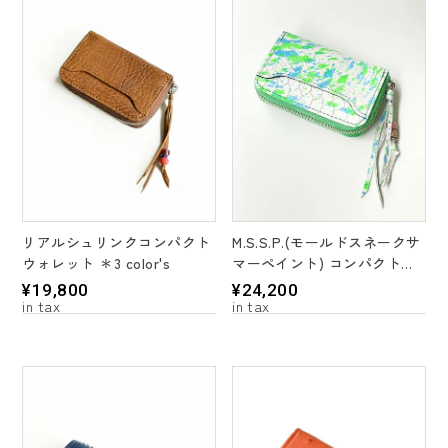
リアルシュリンクコンパクト
M.S.S.P.(モールドスネークサ
ウォレット ＊3 color's
マーペイント) コンパクトウ
ォレット
¥
19,800
¥
24,200