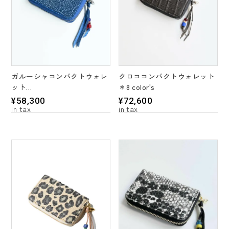
ガルーシャコンパクトウォレ
クロココンパクトウォレット
ット
＊8 color's
＊6 color's
¥
58,300
¥
72,600