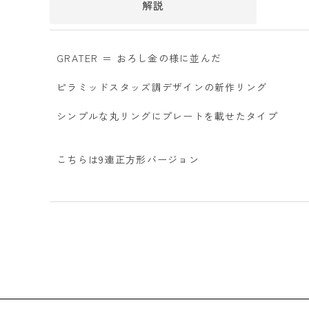
解説
GRATER ＝ おろし金の様に並んだ
ピラミッドスタッズ調デザインの新作リング
シンプルな丸リングにプレートを載せたタイプ
こちらは9連正方形バージョン