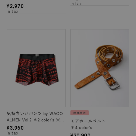
¥
2,970
気持ちいいパンツ by WACO
Restock!!
ALMEN Vol.2 ＊2 color's ※LL
モアホールベルト
サイズ
＊4 color's
¥
3,960
¥
20,900