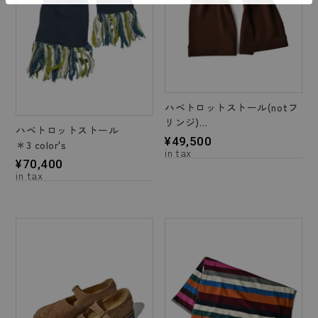
ハベトロットストール(notフ
リンジ)
ハベトロットストール
＊3 color's
¥
49,500
＊3 color's
¥
70,400