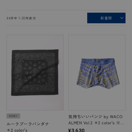
新着順
44
件中
1
-
20
件表示
気持ちいいパンツ by WACO
NEW!!
ALMEN Vol.2 ＊2 color's ※M
ルーラブーラバンダナ
/ Lサイズ
＊2 color's
¥
3,630