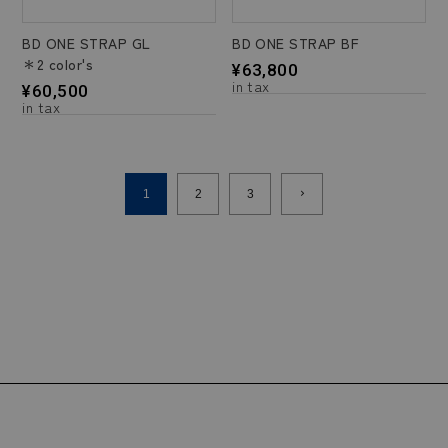
BD ONE STRAP GL
BD ONE STRAP BF
＊2 color's
¥
63,800
¥
60,500
1
2
3