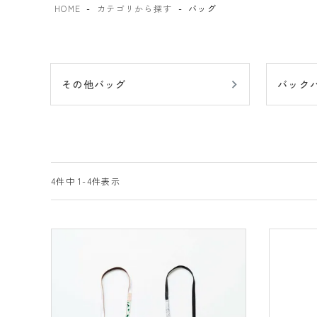
HOME
カテゴリから探す
バッグ
その他バッグ
バック
4
件中
1
-
4
件表示