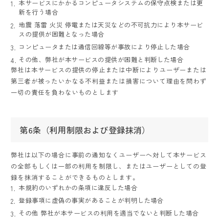
本サービスにかかるコンピュータシステムの保守点検または更
新を行う場合
地震 落雷 火災 停電または天災などの不可抗力により本サービ
スの提供が困難となった場合
コンピュータまたは通信回線等が事故により停止した場合
その他、弊社が本サービスの提供が困難と判断した場合
弊社は本サービスの提供の停止または中断によりユーザーまたは
第三者が被ったいかなる不利益または損害について理由を問わず
一切の責任を負わないものとします
第6条（利用制限および登録抹消）
弊社は以下の場合に事前の通知なくユーザーへ対して本サービス
の全部もしくは一部の利用を制限し、
またはユーザーとしての登
録を抹消することができるものとします。
本規約のいずれかの条項に違反した場合
登録事項に虚偽の事実があることが判明した場合
その他 弊社が本サービスの利用を適当でないと判断した場合