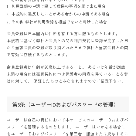
利用登録の申請に際して虚偽の事項を届け出た場合
本規約に違反したことがある者からの申請である場合
その他 弊社が利用登録を相当でないと判断した場合
会員登録は日本国内に住所を有する方に限るものとします。
本規約に基づく弊社と会員との間の利用契約は登録が完了した日
から当該会員の登録が取り消された日まで弊社と当該会員との間
で有効に存続するものとします。
会員登録者は年齢が20歳以上であること。 あるいは年齢が20歳
未満の場合には売買契約につき保護者の同意を得ていることを弊
社に対して、 保証したものとみなされますのでご留意下さい。
第3条（ユーザーIDおよびパスワードの管理）
ユーザーは自己の責任において本サービスのユーザーIDおよびパ
スワードを管理するものとします、
ユーザーはいかなる場合に
もユーザーIDおよびパスワードを第三者に譲渡または貸与するこ