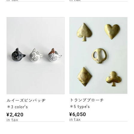
トランプブローチ
ルイーズピンバッヂ
＊5 type's
＊3 color's
¥
6,050
¥
2,420