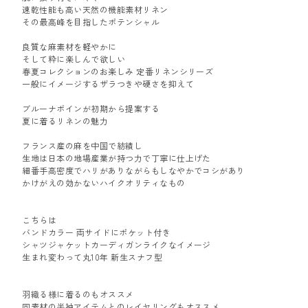
速乾性能も高い天然の機能素材リネン
その最高峰を目指したポテンシャル
良質な麻素材を軽やかに
そして粋に楽しんで欲しい
春夏コレクションのお楽しみ 定番リネンシリーズ
一般にイメージするザラつきや硬さを抑えて
ブルーナボインが初期から提案する
夏に着るリネンの魅力
フランス産の麻を中国で紡績し
生地は日本の地場産業が持つ力で丁寧に仕上げた
細番手高密度でハリがありながらもしなやかでコシがあり
かけがえの効かないハイクオリティなもの
こちらは
バンドカラー 両サイドにポケット付き
シャツジャケットカーディガンライクなイメージ
生まれ変わって丸10年 新生スナフ型
羽織る様に着るのもオススメ
同素材の半袖アイテムとのレイヤリングもオススメ