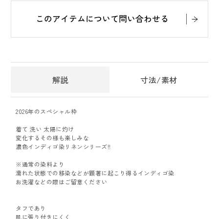
このアイテムについて問い合わせる
解説
寸法/素材
2026年のスペシャル枠
着て 洗い 太陽に灼け
変化するその様も楽しみな
濃色インディゴ染リネンシリーズ!!
※通常の染料より
濡れた状態での移染などが顕著に起こり得るインディゴ染
お洗濯などの際はご留意ください
タフであり
肌に張り付きにくく