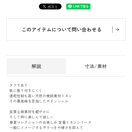
このアイテムについて問い合わせる
解説
寸法/素材
タフであり
肌に張り付きにくく
速乾性能も高い天然の機能素材リネン
その最高峰を目指したポテンシャル
良質な麻素材を軽やかに
そして粋に楽しんで欲しい
春夏コレクションのお楽しみ 定番リネンシリーズ
一般にイメージするザラつきや硬さを抑えて