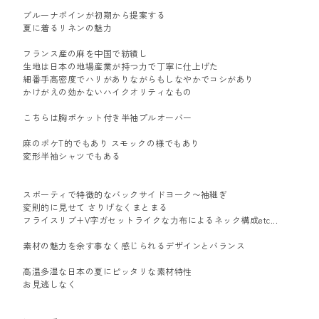
ブルーナボインが初期から提案する
夏に着るリネンの魅力
フランス産の麻を中国で紡績し
生地は日本の地場産業が持つ力で丁寧に仕上げた
細番手高密度でハリがありながらもしなやかでコシがあり
かけがえの効かないハイクオリティなもの
こちらは胸ポケット付き半袖プルオーバー
麻のポケT的でもあり スモックの様でもあり
変形半袖シャツでもある
スポーティで特徴的なバックサイドヨーク〜袖継ぎ
変則的に見せて さりげなくまとまる
フライスリブ+V字ガセットライクな力布によるネック構成etc...
素材の魅力を余す事なく感じられるデザインとバランス
高温多湿な日本の夏にピッタリな素材特性
お見逃しなく