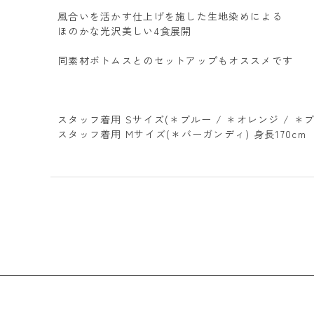
風合いを活かす仕上げを施した生地染めによる
ほのかな光沢美しい4食展開
同素材ボトムスとのセットアップもオススメです
スタッフ着用 Sサイズ(＊ブルー / ＊オレンジ / ＊ブラ
スタッフ着用 Mサイズ(＊バーガンディ) 身長170cm