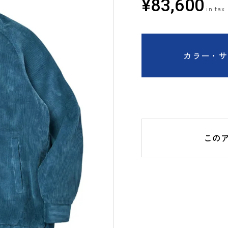
¥
83,600
カラー・サ
この