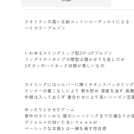
クオリティの高い太畝コットンコーデュロイによる
ハイカラーブルゾン
いわゆるスイングトップ型ZIP-UPブルゾン
ドッグイヤータイプの襟型は寝かせても良しだが
3ボタンのハイネック状態が美しいもの
ライニングにはシルバーに輝くチタンスパッタリン
インナーの着こなしにより 熱を貯め 湿度を逃す 高
中綿は入っておらず 着合わせにより長いシーズン活
ゆったりとさせたアーム
背中のラインから 裾のシャーリングまでの連なりが
デフォルメの効いた丸いフォルムが
ベーシックな古典とは一線を画す存在感