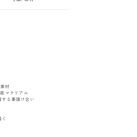
グ素材
機能マテリアル
躍する事請け合い
描く