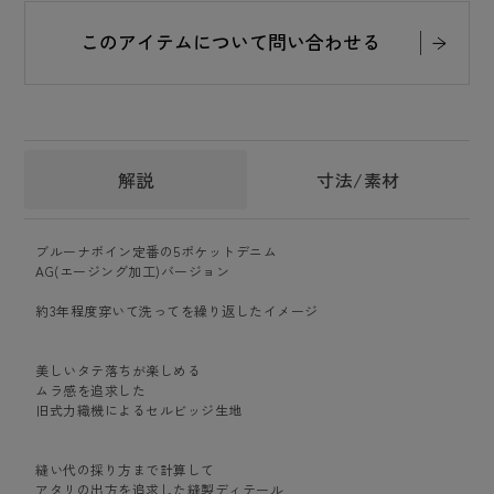
このアイテムについて問い合わせる
解説
寸法/素材
ブルーナボイン定番の5ポケットデニム
AG(エージング加工)バージョン
約3年程度穿いて洗ってを繰り返したイメージ
美しいタテ落ちが楽しめる
ムラ感を追求した
旧式力織機によるセルビッジ生地
縫い代の採り方まで計算して
アタリの出方を追求した縫製ディテール