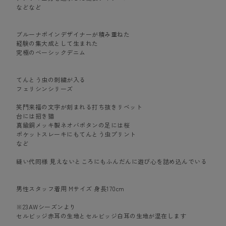
などなど
ブルーナボインデザイナーが積み重ねた
経験の集大成として生まれた
究極のベーシックデニム
てんとう虫の刺繍が入る
フェリシンシリーズ
笑門来福の文字が刻まれる打ち抜きリベット
台には招き猫
真鍮銅メッキ製ネオバボタンの足には桜
ポケットスレーキにもてんとう虫プリント
など
縫い代同様 見えないところにもふんだんに遊び心を詰め込んでいる
男性スタッフ着用 Mサイズ 身長170cm
※23AWシーズンより
セルビッジ赤耳の生地とセルビッジ白耳の生地が混在します