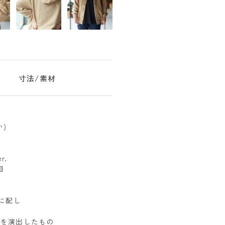
寸法/素材
)
r.
目
に配し
感を演出したもの