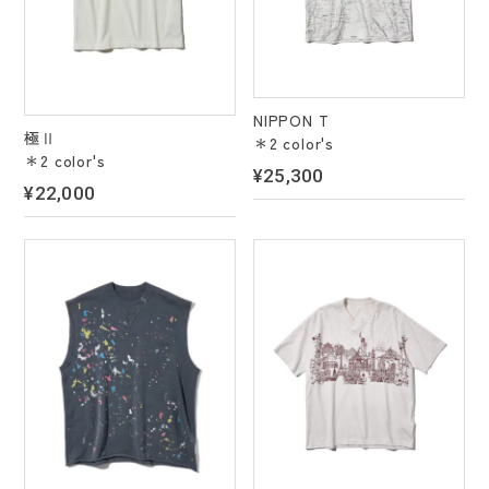
NIPPON T
極Ⅱ
＊2 color's
＊2 color's
¥25,300
¥22,000