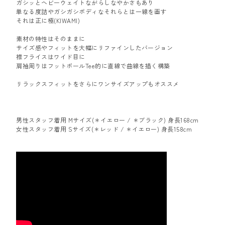
ガシッとヘビーウェイトながらしなやかさもあり
単なる度詰やガシガシボディなそれらとは一線を画す
それは正に極(KIWAMI)
素材の特性はそのままに
サイズ感やフィットを大幅にリファインしたバージョン
襟フライスはワイド目に
肩袖周りはフットボールTee的に直線で曲線を描く構築
リラックスフィットをさらにワンサイズアップもオススメ
男性スタッフ着用 Mサイズ(＊イエロー / ＊ブラック) 身長168cm
女性スタッフ着用 Sサイズ(＊レッド / ＊イエロー) 身長158cm