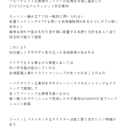
ヘビーウェイトな無地カットソーの究極を目指し誕生した
Z+Z×Z＝なアルティメット天竺素材
カットソー編み立てでは一般的に用いられない
定番フェリシンポケTでも用いる布帛織物用の糸をさらにダブル使い
双糸とし
通常は捻れや歪みを打ち消す様に配置する糸撚り方向をあえて全て
同方向で揃えて追撚
これにより
凹凸激しくギザギザと目の立った生地表情が生まれる
アイデアもさる事ながら実現においては
共に手を組み協力してくれる
生地屋職人達のクラフトマンシップがあったればこそのもの
ハイクオリティな素材をややクレージーでエキセントリックなテク
ニックで調理して
至ってベーシックな表情を装いながら
唯一無二のポテンシャルで完成したその素材はKIWAMIの名でコレク
ションに登場
ジャリッとドライタッチなテクスチャは肌に張り付きにくい特徴が
あり