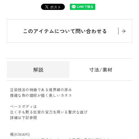
このアイテムについて問い合わせる
解説
寸法/素材
注染技法の特徴である境界線の滲み
複雑な色の錯綜が描く美しいカオス
ベースボディは
泣く子も黙る伝家の宝刀を用いる贅沢な遊び
詳細は下記参照
極(KIWAMI)