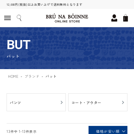
12,000円(税抜)以上お買い上げで送料無料となります
BUT
バット
HOME
ブランド
バット
パンツ
コート・アウター
価格が安い順
13
件中
1
-
13
件表示