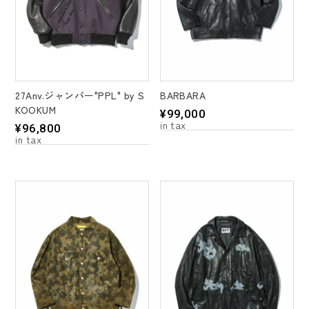
27Anv.ジャンパー"PPL" by S
BARBARA
KOOKUM
¥
99,000
¥
96,800