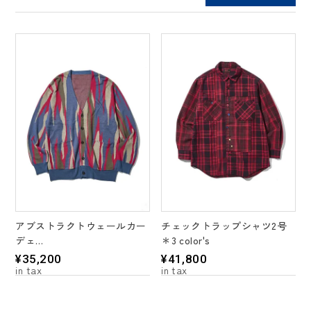
アブストラクトウェールカー
チェックトラップシャツ2号
デェ
＊3 color's
＊ 2color's
¥
35,200
¥
41,800