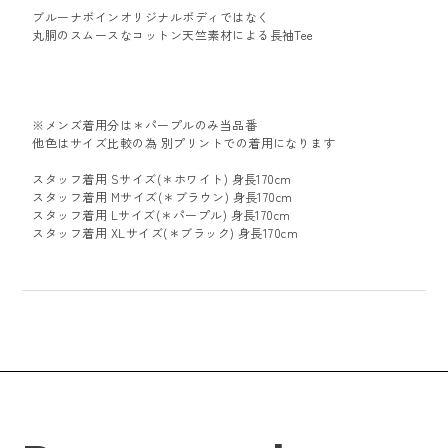
ブルーナボインオリジナルボディではなく
丸胴のスムースなコットン天竺素材による長袖Tee
※メンズ着用分は＊パープルのみ当品番
他色はサイズ比較の為 別プリントでの着用になります
スタッフ着用 Sサイズ(＊ホワイト) 身長170cm
スタッフ着用 Mサイズ(＊ブラウン) 身長170cm
スタッフ着用 Lサイズ(＊パープル) 身長170cm
スタッフ着用 XLサイズ(＊ブラック) 身長170cm