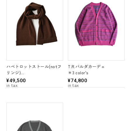
ハベトロットストール(notフ
T.R.バルダカーデェ
リンジ)
＊3 color's
＊3 color's
¥
49,500
¥
74,800