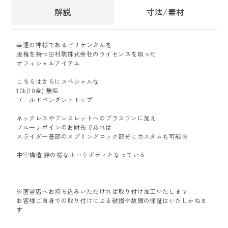
解説
寸法/素材
幸運の神様であるビリケンさんを
版権を持つ田村駒株式会社のライセンスを取った
オフィシャルアイテム
こちらはさらにスペシャルな
10k(10金) 無垢
ゴールドペンダントトップ
ネックレスやブレスレットへのプラスワンに加え
ブルーナボインのお財布であれば
スライダー基部のスプリングロック部分にカスタムも可能※
中空構造 鈴の様なホロウボディとなっている
※直営店へお持ち込みいただければ取り付け加工いたします
お客様ご自身での取り付けによる破損や故障の保証はいたしかねま
す