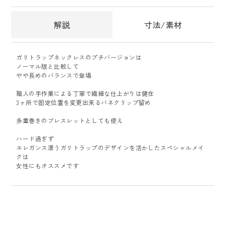
解説
寸法/素材
ガリトラップネックレスのプチバージョンは
ノーマル版と比較して
やや長めのバランスで登場
職人の手作業による丁寧で繊細な仕上がりは健在
3ヶ所で固定位置を変更出来るバネクリップ留め
多重巻きのブレスレットとしても使え
ハード過ぎず
エレガンス漂うガリトラップのデザインを活かしたスペシャルメイ
クは
女性にもオススメです