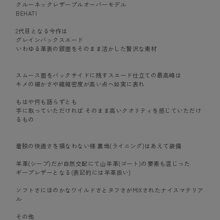
クルーネックレザープルオーバーモデル
BEHATI
2代目となる今作は
グレインバックスエード
いわゆる革表の銀面をそのまま活かした贅沢な素材
スムース面をバックサイドに残すスエード仕立ての最高峰は
キメの細かさや繊維密度が高い点へ如実に表れ
もはや何も語らずとも
手に取っていただければ そのまま高いクオリティを感じていただけ
るもの
着脱の快適さを損なわない様 裏地(ライニング)はあえて装備
羊革(シープ)だが自然交配にて山羊革(ゴート)の要素も混じった
ギープレザーとなる(表記的には羊革扱い)
ソフトさにほのかなワイルドさとタフさがMIXされたナイスマテリア
ル
その他