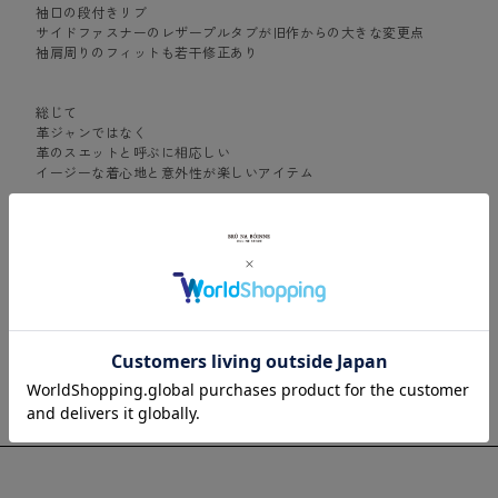
袖口の段付きリブ
サイドファスナーのレザープルタブが旧作からの大きな変更点
袖肩周りのフィットも若干修正あり
総じて
革ジャンではなく
革のスエットと呼ぶに相応しい
イージーな着心地と意外性が楽しいアイテム
着こなしはイマジネーション次第で幅広く
ノンストレスでピースフル
スタッフ着用 Mサイズ(＊2色とも) 身長158cm
スタッフ着用 Mサイズ(＊ブラック) 身長168cm