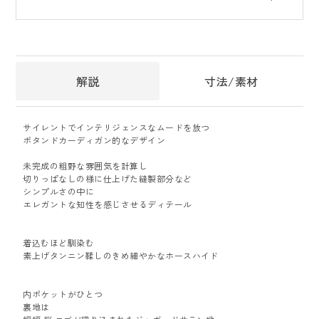
解説
寸法/素材
サイレントでインテリジェンスなムードを放つ
ボタンドカーディガン的なデザイン
未完成の粗野な雰囲気を計算し
切りっぱなしの様に仕上げた縫製部分など
シンプルさの中に
エレガントな知性を感じさせるディテール
着込むほど馴染む
素上げタンニン鞣しのきめ細やかなホースハイド
内ポケットがひとつ
裏地は