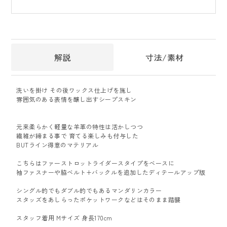
解説
寸法/素材
洗いを掛け その後ワックス仕上げを施し
雰囲気のある表情を醸し出すシープスキン
元来柔らかく軽量な羊革の特性は活かしつつ
繊維が締まる事で 育てる楽しみも付与した
BUTライン得意のマテリアル
こちらはファーストロットライダースタイプをベースに
袖ファスナーや脇ベルト+バックルを追加したディテールアップ版
シングル的でもダブル的でもあるマンダリンカラー
スタッズをあしらったポケットワークなどはそのまま踏襲
スタッフ着用 Mサイズ 身長170cm