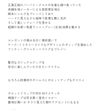
正真正銘のバーバリークロスの生産も請け負っていた
老舗生地メーカーによる高密度生地は
緯糸にシルクをブレンドしており
ハードに見えながら独特で高貴な艶と光沢
そして美しいドレープを見せる
経緯の糸使い色差でシャンブレー(玉虫)効果も魅せる
エレガントの極みを行く素材使いで
ワーク/ミリタリーライクなデザインとのギャップを演出した
ファティーグジャケットライクなブルゾン
贅沢なカジュアルアップを
存分に楽しんでいただきたいアイテム
もちろん同素材のボトムスとのセットアップもオススメ
ポケットフラップの叩き付けステッチ
補強テープは目を惹く蛍光イエロー
裏地は無いが チラリ見えた際のアクセントにもなる