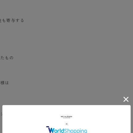
性も寄与する
えたもの
の様は
か
ーンメイキング