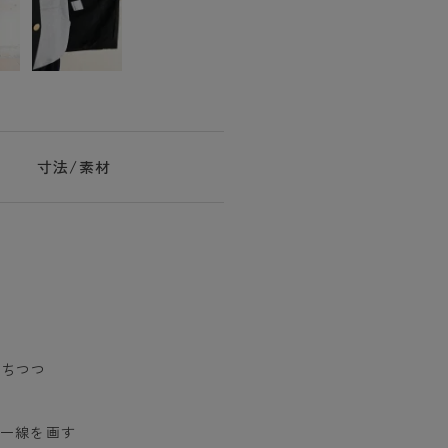
寸法/素材
持ちつつ
一線を画す