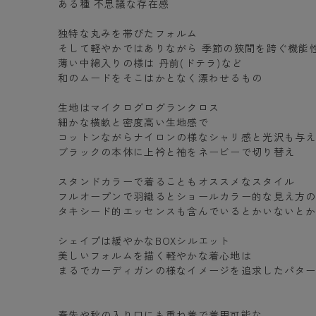
ある種 不思議な存在感
独特な丸みを帯びたフォルム
そして軽やかではありながら 季節の狭間を跨ぐ機能
薄い中綿入りの様は 丹前(ドテラ)など
和のムードをそこはかとなく漂わせるもの
生地はマイクログログランクロス
細かな横畝と密度高い生地感で
コットンながらナイロンの様なシャリ感と光沢も与
ブラックの本体に上衿と袖をネービーで切り替え
スタンドカラーで着ることもオススメなスタイル
フルオープンで羽織るとショールカラー的な見え方
タキシード的エッセンスも含んでいるとかいないと
シェイプは緩やかなBOXシルエット
美しいフォルムを描く軽やかな着心地は
まるでカーディガンの様なイメージを追求したパタ
春先や秋の入り口にも重ね着で着用可能な