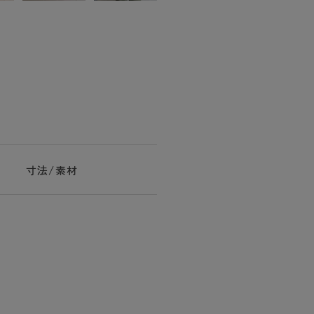
寸法/素材
き