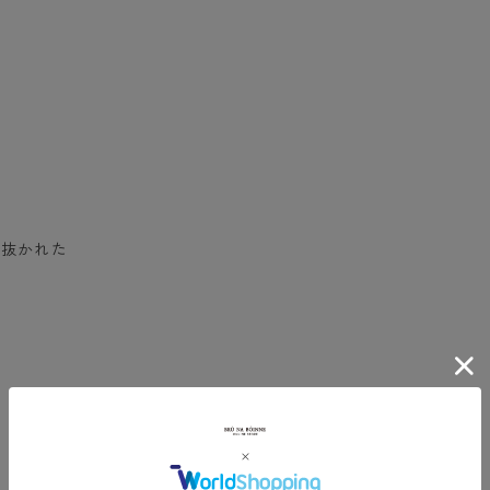
え抜かれた
た