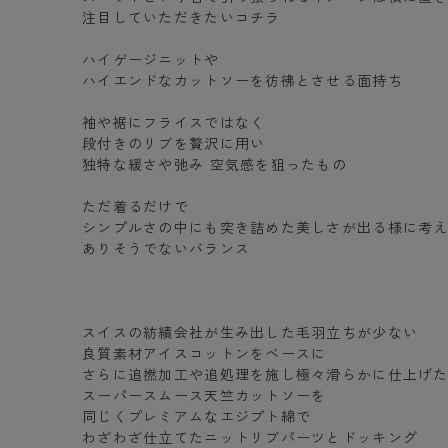
注目していただきたいコチラ
ハイゲージニットや
ハイエンドなカットソーを彷彿とさせる面持ち
袖や裾にフライスではなく
段付きのリブを贅沢に用い
独特な緩さや弛み 空気感を狙ったもの
ただ着るだけで
シンプルさの中にも突き詰めた美しさが出る様に考
ありそうでないバランス
スイスの紡績会社が生み出した毛羽立ちが少ない
良質素材アイスコットンをベースに
さらに追撚加工や追処理を施し極々滑らかに仕上げ
スーパースムース天竺カットソーを
同じくプレミアムなエジプト綿で
わざわざ仕立てたニットリブパーツとドッキング