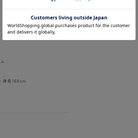
テム
身長168cm