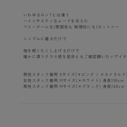
いわゆるロンTとは違う
ハイソサエティなムードを与えた
ベリークールな(雰囲気も 物理的にも)カットソー
シンプルに着るだけで
袖を軽くたくし上げるだけで
確かに漂うクラス感を是非ともご確認願いたいアイ
男性スタッフ着用 Sサイズ(＊ピンク / ＊エメラルド) 
女性スタッフ着用 Mサイズ(＊ホワイト) 身長158cm
男性スタッフ着用 Mサイズ(＊ブラック) 身長168cm