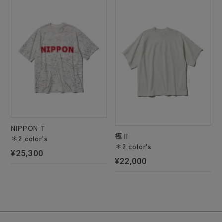
NIPPON T
極Ⅱ
＊2 color's
＊2 color's
¥25,300
¥22,000