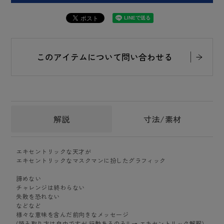
このアイテムについて問い合わせる
解説
寸法/素材
エキセントリックな天才が
エキセントリックなマスクマンに扮したグラフィック
諦めない
チャレンジは終わらない
失敗を恐れない
などなど
様々な意味を含んだ前向きなメッセージ
(読み取り方は自由ですが 行動あるのみ!! → エキセントリック解釈)