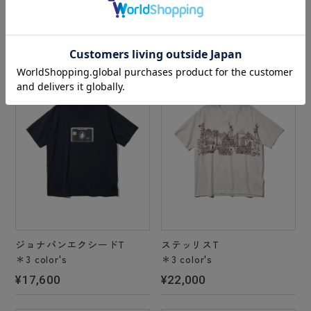
Recommend
関連おすすめアイテム
ジョナパンエクシードT
ステッリスT
＊3 color's
＊3 color's
¥17,600
¥22,000