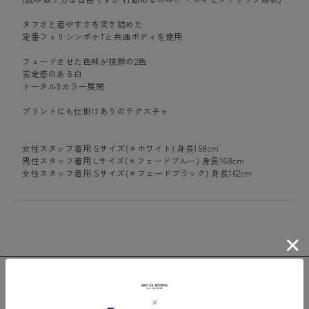
タフさと着やすさを突き詰めた
定番フェリシンポケTと共通ボディを使用
フェードさせた色味が抜群の2色
安定感のある白
トータル3カラー展開
プリントにも仕掛けありのテクスチャ
女性スタッフ着用 Sサイズ(＊ホワイト) 身長158cm
男性スタッフ着用 Lサイズ(＊フェードブルー) 身長168cm
女性スタッフ着用 Sサイズ(＊フェードブラック) 身長162cm