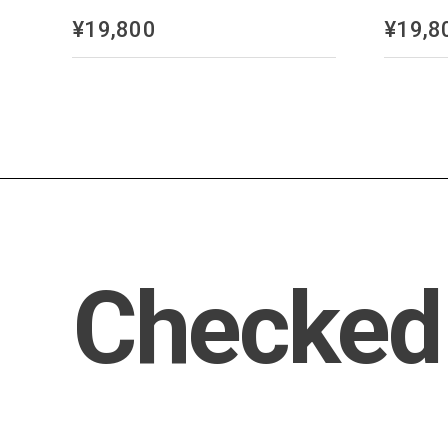
¥19,800
¥19,8
Checked