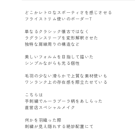
どこかレトロなスポーティさを感じさせる
フライストリム使いのボーダーT
単なるクラシック懐古ではなく
ラグランスリーブを変形解釈させた
独特な肩線周りの構造など
美しいフォルムを目指して描いた
シンプルながらも光る個性
毛羽の少ない滑らかで上質な素材使いも
ワンランク上の存在感を際立たせている
こちらは
手刺繍でルーラブーラ柄をあしらった
直営店スペシャルメイク
何かを羽織った際
刺繍が見え隠れする絶妙配置にて