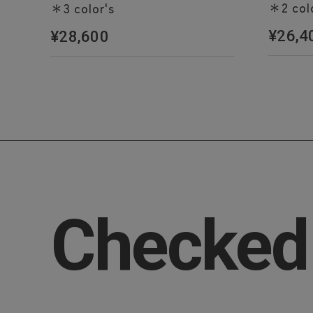
＊2 col
＊3 color's
¥26,4
¥28,600
Checked