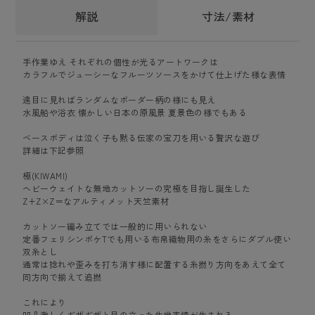
解説
寸法/素材
手作業ゆえ それぞれの個性が光るアートワークは
カラフルでジューシーなフルーツソースをかけて仕上げた様な表情
遠目に見ればランダムなボーダー柄の様にも見え
水風船や浴衣 懐かしい日本の原風景 夏景色の様でもある
ベースボディは泣く子も黙る伝家の宝刀を用いる贅沢な遊び
詳細は下記参照
極(KIWAMI)
ヘビーウェイトな無地カットソーの究極を目指し誕生した
Z+Z×Z＝なアルティメット天竺素材
カットソー編み立てでは一般的に用いられない
定番フェリシンポケTでも用いる布帛織物用の糸をさらにダブル使い
双糸とし
通常は捻れや歪みを打ち消す様に配置する糸撚り方向をあえて全て
同方向で揃えて追撚
これにより
凹凸激しくギザギザと目の立った生地表情が生まれる