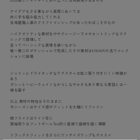
アイデアもさる事ながら実現においては
共に手を組み協力してくれる
生地屋職人達のクラフトマンシップがあったればこそのもの
ハイクオリティな素材をややクレージーでエキセントリックなテク
ニックで調理して
至ってベーシックな表情を装いながら
唯一無二のポテンシャルで完成したその素材はKIWAMIの名でコレク
ションに登場
ジャリッとドライタッチなテクスチャは肌に張り付きにくい特徴が
あり
ガシッとヘビーウェイトながらしなやかさもあり単なる度詰とは一
線を画す
以上 素材の特性はそのままに
今シーズンはサイズ感やフィットを大幅にリファイン
襟フライスはワイド目に
肩袖周りはフットボールTee的に直線で曲線を描く構築
リラックスフィットをさらにワンサイズアップもオススメ