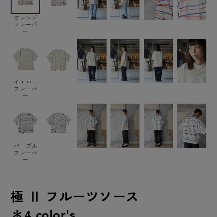
オレンジ
フレーバ
ー
イエロー
フレーバ
ー
パープル
フレーバ
ー
極 Ⅱ フルーツソース
＊4 color's