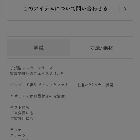
このアイテムについて問い合わせる
解説
寸法/素材
子煩悩レスラーシリーズ
家族勢揃いのフェイスタオル!!
ジャガード織りでドットとファミリーを描いた2カラー展開
クオリティはお墨付きの今治産
ギフトにも
ご自分用にも
ご家庭用にも
サウナ
スポーツ