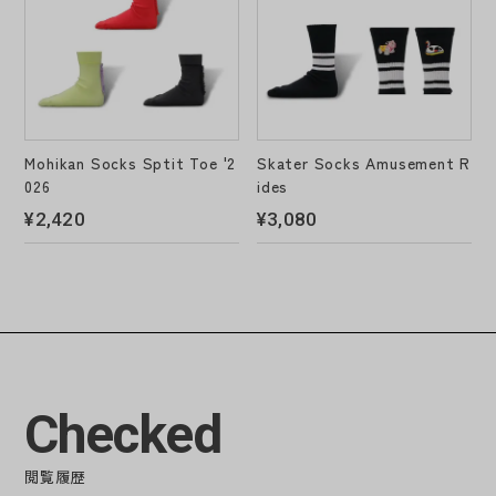
Mohikan Socks Sptit Toe '2
Skater Socks Amusement R
026
ides
¥2,420
¥3,080
Checked
閲覧履歴