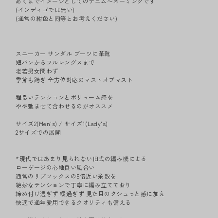
あくまでイメージとしてのデニム〜ネーミングです
(インディゴでは無い)
(通常の紺色と同等とお考えください)
スニーカー サンダル ブーツに革靴
短パンからフルレングスまで
老若男女問わず
季節も跨ぎ 全方位対応のマストオブマスト
程良いテンションとボリューム感を
やや弛ませて合わせるのがオススメ
サイズ2(Men's) / サイズ1(Lady's)
2サイズでの展開
*現代ではあまり見られない旧式の編み機による
ローゲージの心地良い風合い
通常のリブソックスの5倍近い糸数を
絶妙なテンションで丁寧に編み立てており
締め付け過ぎず 緩過ぎず 見た目のクシュっと感に加え
快適で通年愛用できるクオリティも備える