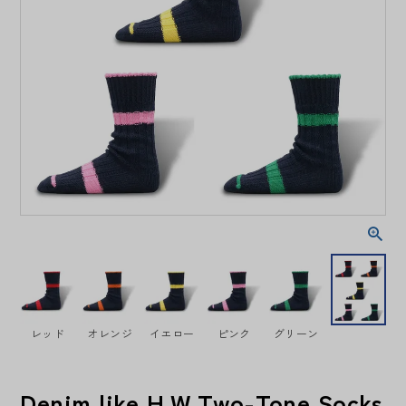
レッド
オレンジ
イエロー
ピンク
グリーン
Denim like H.W.Two-Tone Socks