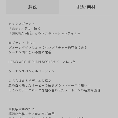
解説
寸法/素材
ソックスブランド
「decka / デカ」改め
「SHOWATABÉ」とのコラボレーションアイテム
同ブランド そして
ブルーナボインにとってもシグネチャー的存在である
シーズン問わない不動の定番
HEAVYWEIGHT PLAIN SOCKSをベースにした
シーズンスペシャルバージョン
こちらはまるでデニムの様な
芯を白く残したネービーの糸をグランドベースに用い※
そこへカラーブロックを組み合わせたツートーンの新鮮な表現
※反応染色のため
極端な色移りなどは心配ご無用