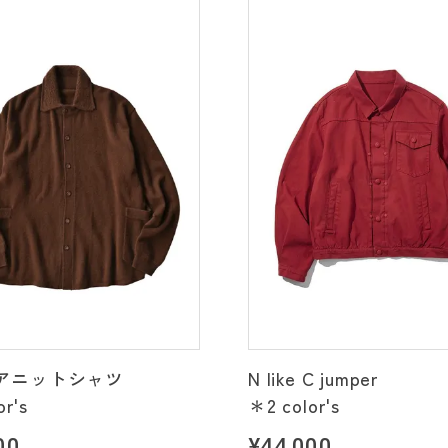
アニットシャツ
N like C jumper
or's
＊2 color's
00
¥44,000