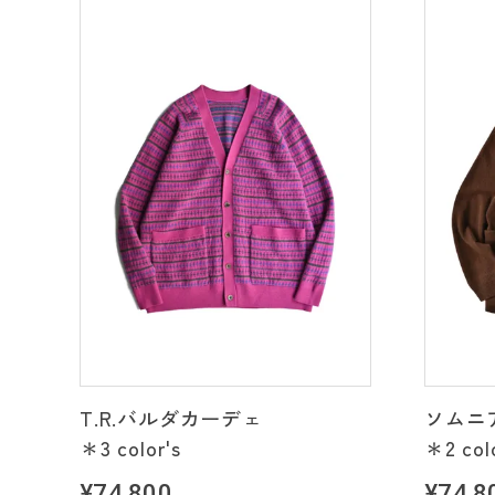
T.R.バルダカーデェ
ソムニ
＊3 color's
＊2 col
¥74,800
¥74,8