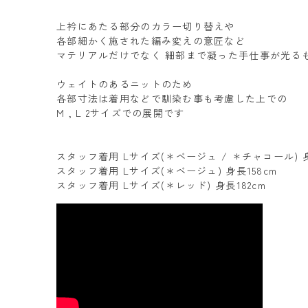
上衿にあたる部分のカラー切り替えや
各部細かく施された編み変えの意匠など
マテリアルだけでなく 細部まで凝った手仕事が光る
ウェイトのあるニットのため
各部寸法は着用などで馴染む事も考慮した上での
M , L 2サイズでの展開です
スタッフ着用 Lサイズ(＊ベージュ / ＊チャコール) 身
スタッフ着用 Lサイズ(＊ベージュ) 身長158cm
スタッフ着用 Lサイズ(＊レッド) 身長182cm