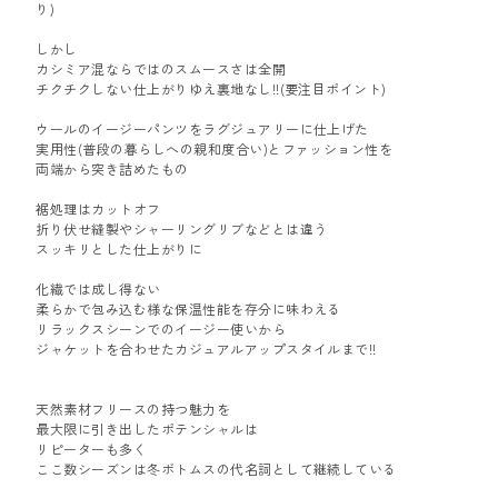
り)
しかし
カシミア混ならではのスムースさは全開
チクチクしない仕上がりゆえ裏地なし!!(要注目ポイント)
ウールのイージーパンツをラグジュアリーに仕上げた
実用性(普段の暮らしへの親和度合い)とファッション性を
両端から突き詰めたもの
裾処理はカットオフ
折り伏せ縫製やシャーリングリブなどとは違う
スッキリとした仕上がりに
化繊では成し得ない
柔らかで包み込む様な保温性能を存分に味わえる
リラックスシーンでのイージー使いから
ジャケットを合わせたカジュアルアップスタイルまで!!
天然素材フリースの持つ魅力を
最大限に引き出したポテンシャルは
リピーターも多く
ここ数シーズンは冬ボトムスの代名詞として継続している