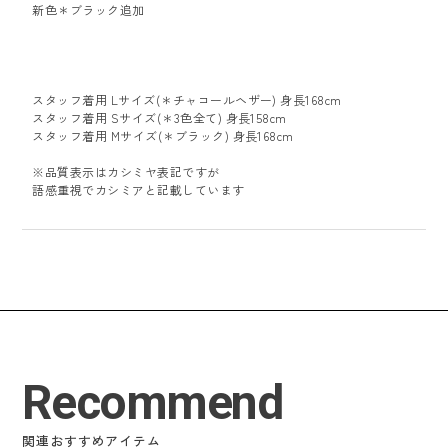
新色＊ブラック追加
スタッフ着用 Lサイズ(＊チャコールヘザー) 身長168cm
スタッフ着用 Sサイズ(＊3色全て) 身長158cm
スタッフ着用 Mサイズ(＊ブラック) 身長168cm
※品質表示はカシミヤ表記ですが
語感重視でカシミアと記載しています
Recommend
関連おすすめアイテム