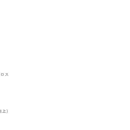
クロス
上)