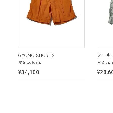
GYOMO SHORTS
フーキ
＊5 color's
＊2 col
¥34,100
¥28,6