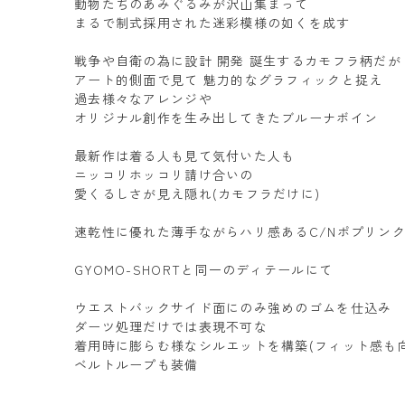
動物たちのあみぐるみが沢山集まって
まるで制式採用された迷彩模様の如くを成す
戦争や自衛の為に設計 開発 誕生するカモフラ柄だが
アート的側面で見て 魅力的なグラフィックと捉え
過去様々なアレンジや
オリジナル創作を生み出してきたブルーナボイン
最新作は着る人も見て気付いた人も
ニッコリホッコリ請け合いの
愛くるしさが見え隠れ(カモフラだけに)
速乾性に優れた薄手ながらハリ感あるC/Nポプリン
GYOMO-SHORTと同一のディテールにて
ウエストバックサイド面にのみ強めのゴムを仕込み
ダーツ処理だけでは表現不可な
着用時に膨らむ様なシルエットを構築(フィット感も向
ベルトループも装備