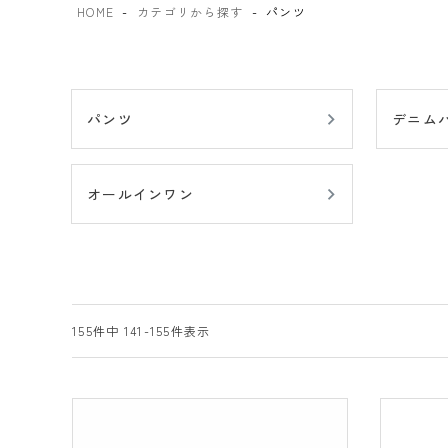
HOME
カテゴリから探す
パンツ
パンツ
デニム
オールインワン
155
件中
141
-
155
件表示