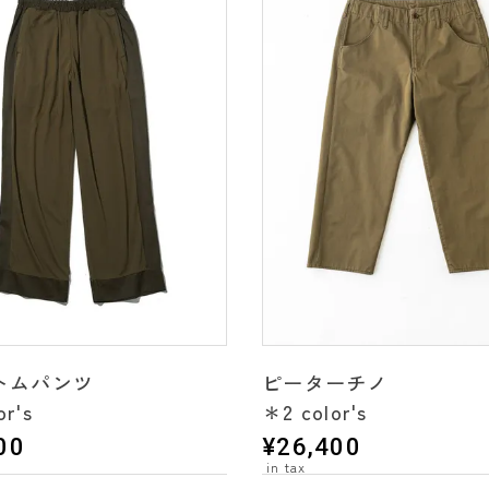
トムパンツ
ピーターチノ
or's
＊2 color's
00
¥
26,400