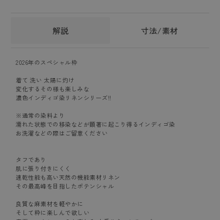
解説
寸法/素材
2026年のスペシャル枠
着て 洗い 太陽に灼け
変化するその様も楽しみな
濃色インディゴ染リネンシリーズ!!
※通常の染料より
濡れた状態での移染などが顕著に起こり得るインディゴ染
お洗濯などの際はご留意ください
タフであり
肌に張り付きにくく
速乾性能も高い天然の機能素材リネン
その最高峰を目指したポテンシャル
良質な麻素材を軽やかに
そして粋に楽しんで欲しい