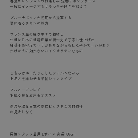
春夏コレクションのお楽しみ 定番リネンシリーズ
一般にイメージするザラつきや硬さを抑えて
ブルーナボインが初期から提案する
夏に着るリネンの魅力
フランス産の麻を中国で紡績し
生地は日本の地場産業が持つ力で丁寧に仕上げた
細番手高密度でハリがありながらもしなやかでコシがあり
かけがえの効かないハイクオリティなもの
こちらはゆったりとしたフォルムながら
上品さを漂わせる半袖シャツタイプ
フルオープンにて
羽織る様な着用もオススメ
高温多湿な日本の夏にピッタリな素材特性
お見逃しなく
男性スタッフ着用 Lサイズ 身長168cm