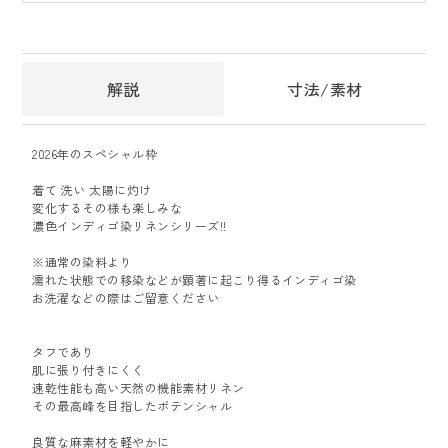
解説
寸法/素材
2026年のスペシャル枠
着て 洗い 太陽に灼け
変化するその様も楽しみな
濃色インディゴ染リネンシリーズ!!
※通常の染料より
濡れた状態での移染などが顕著に起こり得るインディゴ染
お洗濯などの際はご留意ください
タフであり
肌に張り付きにくく
速乾性能も高い天然の機能素材リネン
その最高峰を目指したポテンシャル
良質な麻素材を軽やかに