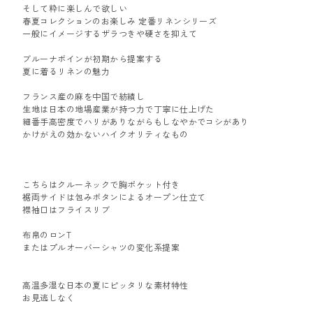
そして粋に楽しんで欲しい
春夏コレクションのお楽しみ 定番リネンシリーズ
一般にイメージするザラつきや硬さを抑えて
ブルーナボインが初期から提案する
夏に着るリネンの魅力
フランス産の麻を中国で紡績し
生地は日本の地場産業が持つ力で丁寧に仕上げた
細番手高密度でハリがありながらもしなやかでコシがあり
かけがえの効かないハイクオリティなもの
こちらはクルーネックで胸ポケット付き
裾両サイドは包みボタンによるオープン仕立て
襟袖口はフライスリブ
布帛のロンT
またはプルオーバーシャツの変化系提案
高温多湿な日本の夏にピッタリな素材特性
お見逃しなく