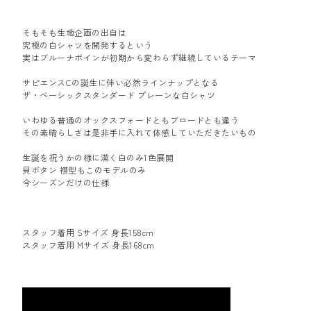
そもそも生地企画の出自は
究極の白シャツを開発するという
実はブルーナボインが初期から変わらず継続しているテーマ
サピエンスCの誕生に伴い必然ラインナップとなる
ザ・ベーシックスタンダード プレーンな白シャツ
いわゆる普通のオックスフォードともブロードとも違う
その素晴らしさは是非手に入れて体感していただきたいもの
生誕を祝うかの様に潔く白のみ1色展開
貝ボタン 襟型もこのモデルのみ
今シーズンだけの仕様
スタッフ着用 Sサイズ 身長158cm
スタッフ着用 Mサイズ 身長168cm