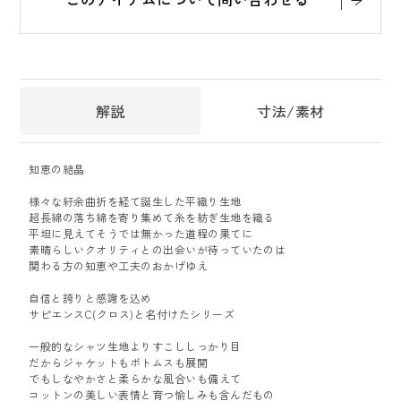
解説
寸法/素材
知恵の結晶
様々な紆余曲折を経て誕生した平織り生地
超長綿の落ち綿を寄り集めて糸を紡ぎ生地を織る
平坦に見えてそうでは無かった道程の果てに
素晴らしいクオリティとの出会いが待っていたのは
関わる方の知恵や工夫のおかげゆえ
自信と誇りと感謝を込め
サピエンスC(クロス)と名付けたシリーズ
一般的なシャツ生地よりすこししっかり目
だからジャケットもボトムスも展開
でもしなやかさと柔らかな風合いも備えて
コットンの美しい表情と育つ愉しみも含んだもの