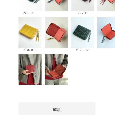
ネービー
レッド
イエロー
グリーン
解説