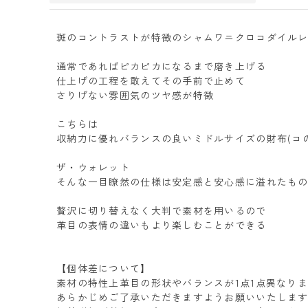
斑のコントラストが特徴のシャムワニクロコダイル
通常であればピカピカになるまで磨き上げる
仕上げの工程を敢えてその手前で止めて
さりげない雰囲気のツヤ感が特徴
こちらは
収納力に優れバランスの良いミドルサイズの財布(コの字
ザ・ウォレット
そんな一目瞭然の仕様は安定感と安心感に溢れたも
贅沢に切り替えなく大判で素材を用いるので
革目の表情の違いもより楽しむことができる
【個体差について】
素材の特性上革目の形状やバランスが1点1点異なり
あらかじめご了承いただきますようお願いいたしま