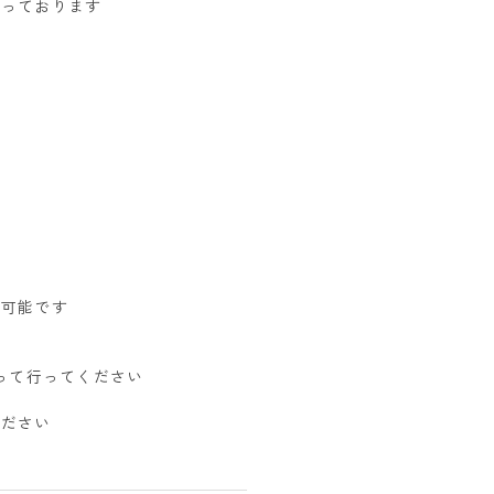
承っております
が可能です
って行ってください
ください