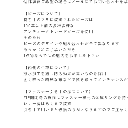
個体詳細ご希望の場合はメールにてお問い合わせを
【ビーズについて】
持ち手のフサに装飾されたビーズは
100年以上前の多種多様な
アンティークトレードビーズを使用
そのため
ビーズのデザインや組み合わせが全て異なります
あらかじめご了承いただき
1点物ならではの魅力をお楽しみ下さい
【内側の牛革について】
撥水加工を施し防汚効果が高いものを採用
固く絞った綺麗な布などで拭き取ってメンテナンス
【ファスナー引き手の房について】
ZIP開閉時の操作はファスナー根元の金属リングを持
レザー房はあくまで装飾
引き手で用いると破損の原因となりますのでご注意