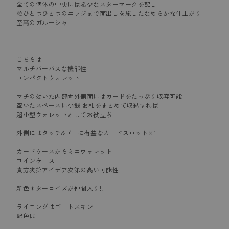
全ての個体の中央には希少なスターマークを配し
粒ひとつひとつのエッジまで面出しを施したなめらかな仕上がり
至高のガルーシャ
こちらは
マルチパーパスな機能性
コンパクトウォレット
マチの効いた内部両外側面にはカードをたっぷり収容可能
空いたスペースに小銭 お札をまとめて収納すれば
超小型ウォレットとしてお役立ち
外側にはタッチ&ゴーに有益なカードスロット×1
カードケースからミニウォレット
コインケース
貴方次第アイデア次第の高い可能性
新色＊ターコイズが仲間入り!!
ライニングはゴートスキン
配色は