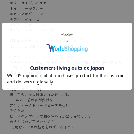
＊ターコイズがイエロー
＊イエローがブルー
＊ピンクがグリーン
＊ブルーがネービー
＊グリーンがオレンジ
＊ブラックがパープルとなる
YKKエクセラのエレメント ファスナータブも
他モデルとは違うフィニッシュを採用
※ガルーシャシリーズ ビーズ房について
ガルーシャレザーとゴートレザーのものが混在しますが選べません
一部ガルーシャ紐がありますが
順次ゴート紐に移行します
【ビーズについて】
持ち手のフサに装飾されたビーズは
100年以上前の多種多様な
アンティークトレードビーズを使用
そのため
ビーズのデザインや組み合わせが全て異なります
あらかじめご了承いただき
1点物ならではの魅力をお楽しみ下さい