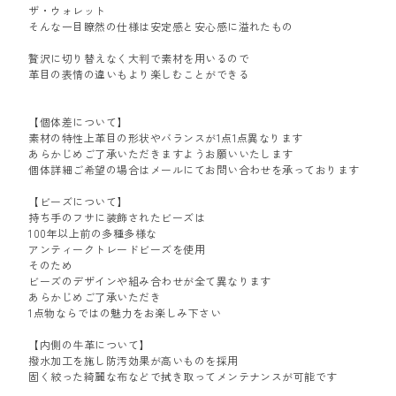
ザ・ウォレット
そんな一目瞭然の仕様は安定感と安心感に溢れたもの
贅沢に切り替えなく大判で素材を用いるので
革目の表情の違いもより楽しむことができる
【個体差について】
素材の特性上革目の形状やバランスが1点1点異なります
あらかじめご了承いただきますようお願いいたします
個体詳細ご希望の場合はメールにてお問い合わせを承っております
【ビーズについて】
持ち手のフサに装飾されたビーズは
100年以上前の多種多様な
アンティークトレードビーズを使用
そのため
ビーズのデザインや組み合わせが全て異なります
あらかじめご了承いただき
1点物ならではの魅力をお楽しみ下さい
【内側の牛革について】
撥水加工を施し防汚効果が高いものを採用
固く絞った綺麗な布などで拭き取ってメンテナンスが可能です