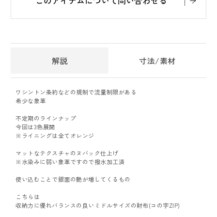
このアイテムについて問い合わせる
解説
寸法/素材
ワシントン条約などの規制で流量制限がある
希少な象革
不定期のラインナップ
今回は3色展開
※ライニングは全てオレンジ
マットなテクスチャのヌバック仕上げ
※水染みに弱い象革ですので撥水加工済
使い込むことで銀面の艶が増してくるもの
こちらは
収納力に優れバランスの良いミドルサイズの財布(コの字ZIP)