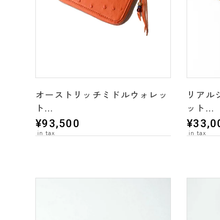
オーストリッチミドルウォレッ
リアル
ト
ット
＊2 color's
＊3 colo
¥
93,500
¥
33,0