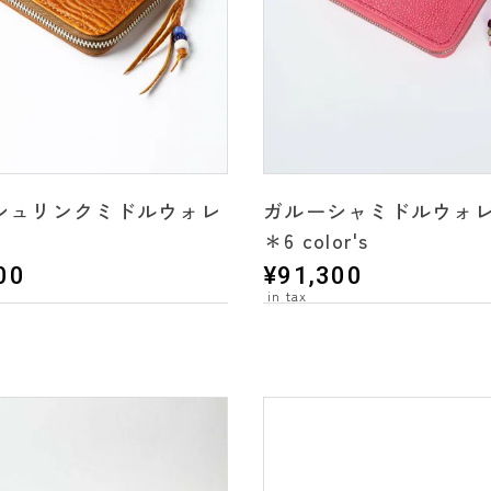
シュリンクミドルウォレ
ガルーシャミドルウォ
＊6 color's
r's
00
¥
91,300