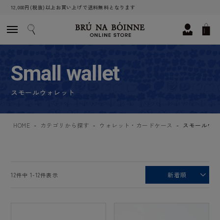
12,000円(税抜)以上お買い上げで送料無料となります
Small wallet
スモールウォレット
HOME
カテゴリから探す
ウォレット・カードケース
スモールウォ
新着順
12
件中
1
-
12
件表示