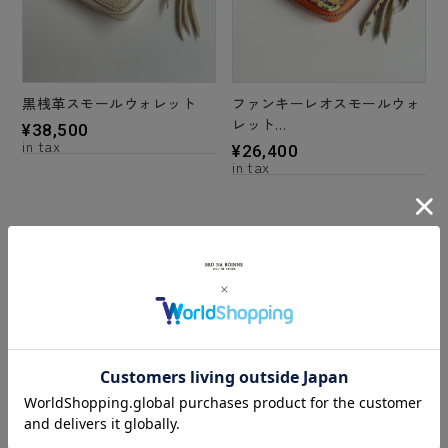
黒桟革スモールウォレット
ファンキーレオスモールウォ
レット
¥
38,500
＊2 color's
¥
26,400