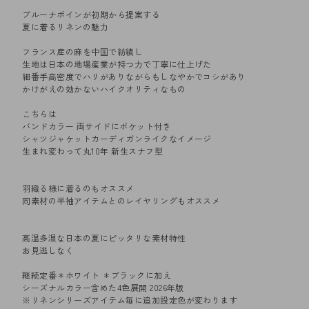
ブルーナボインが初期から提案する
夏に着るリネンの魅力
フランス産の麻を中国で紡績し
生地は日本の地場産業が持つ力で丁寧に仕上げた
細番手高密度でハリがありながらもしなやかでコシがあり
かけがえの効かないハイクオリティなもの
こちらは
バンドカラー 両サイドにポケット付き
シャツジャケットカーディガンライクなイメージ
生まれ変わって丸10年 新生スナフ型
羽織る様に着るのもオススメ
同素材の半袖アイテムとのレイヤリングもオススメ
高温多湿な日本の夏にピッタリな素材特性
お見逃しなく
継続定番＊ホワイト ＊ブラックに加え
シーズナルカラー含めた4色展開 2026年版
※リネンシリーズアイテム毎に追加設定色が変わります