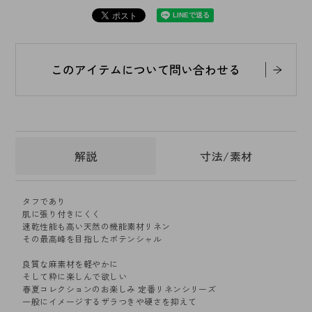
このアイテムについて問い合わせる
解説
寸法/素材
タフであり
肌に張り付きにくく
速乾性能も高い天然の機能素材リネン
その最高峰を目指したポテンシャル
良質な麻素材を軽やかに
そして粋に楽しんで欲しい
春夏コレクションのお楽しみ 定番リネンシリーズ
一般にイメージするザラつきや硬さを抑えて