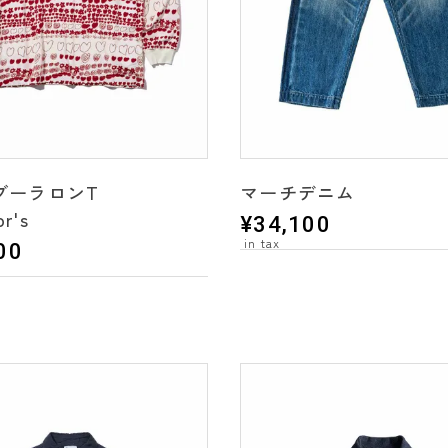
ブーラロンT
マーチデニム
r's
¥
34,100
00