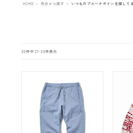
HOME
気分から探す
いつものブルーナボインを探して
30
件中
21
-
30
件表示