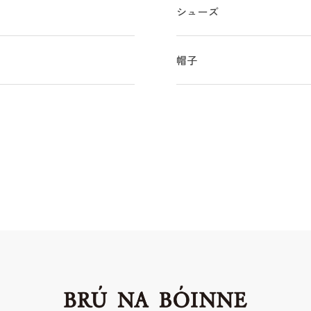
シューズ
物
帽子