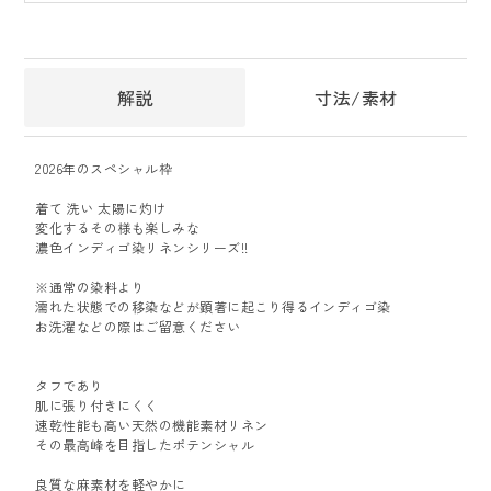
解説
寸法/素材
2026年のスペシャル枠
着て 洗い 太陽に灼け
変化するその様も楽しみな
濃色インディゴ染リネンシリーズ!!
※通常の染料より
濡れた状態での移染などが顕著に起こり得るインディゴ染
お洗濯などの際はご留意ください
タフであり
肌に張り付きにくく
速乾性能も高い天然の機能素材リネン
その最高峰を目指したポテンシャル
良質な麻素材を軽やかに