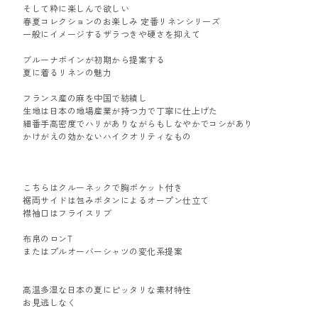
そして粋に楽しんで欲しい
春夏コレクションのお楽しみ 定番リネンシリーズ
一般にイメージするザラつきや硬さを抑えて
ブルーナボインが初期から提案する
夏に着るリネンの魅力
フランス産の麻を中国で紡績し
生地は日本の地場産業が持つ力で丁寧に仕上げた
細番手高密度でハリがありながらもしなやかでコシがあり
かけがえの効かないハイクオリティなもの
こちらはクルーネックで胸ポケット付き
裾両サイドは包みボタンによるオープン仕立て
襟袖口はフライスリブ
布帛のロンT
またはプルオーバーシャツの変化系提案
高温多湿な日本の夏にピッタリな素材特性
お見逃しなく