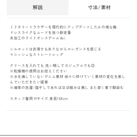
解説
寸法/素材
ミリタリートラウザーを現代的にアップデートしたかの様な趣
ドレスライクなムードを放つ新定番
未加工のライトオンスデニムVer.
シルエットは武骨さもありながらエレガンスを感じる
マニッシュなストレートレッグ
クリースを入れても 洗い晒しでカジュアルでも◎
※乾燥機の使用はお控えください
※水を通していないデニム素材 徐々に砕けていく素材の変化を楽し
んでいただきたい提案
※通常の洗濯/陰干しであればほぼ縮みは無し また穿く事で馴染む
スタッフ着用 Mサイズ 身長168cm