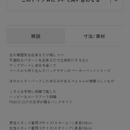
解説
寸法/素材
元の雰囲気を出来るだけ残しつつ
平面的なパターンを出来るだけ立体的にするなど
アップデートし余分を省いて
ベースから作り込んだバックサテンのベーカーパンツシリーズ
ほのかにテーパードしたゆるみのあるフォルムが素晴らしいもの
こちらは手刺し刺繍で施した
ハッピーなルーラブーラ刺繍
PEACE OUTの文字が踊るバックサイド
男性スタッフ着用 Mサイズ(＊ネービー) 身長168cm
女性スタッフ着用 Sサイズ(＊オリーブ) 身長158cm