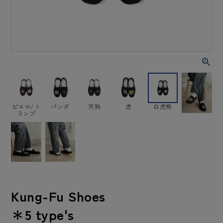
ピエロ/ト
パンダ
天狗
虎
白虎熊
ランプ
Kung-Fu Shoes
＊5 type's