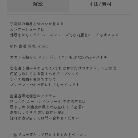
解説
寸法/素材
手刺繍の素朴な味わいが映える
カンフーシューズは
外履きはもちろん ルームシューズ的な内履きとしてもオススメ
新作 復活 継続...etcetc
カカトを踏んで スリッパライクにもOKな2-Wayスタイル
左右違う組み合わせでMIXすれば貴方だけのオリジナルが完成
何足も欲しくなる愛すべきチープシック
サイズ展開も豊富ですので
プレゼントやお土産にしてもナイスです
直営店限定秘密のアイテム
ひつ◯き(ムートンインソール)を装着すれば
履き心地 快適度は爆上げ必至(むしろ必須)
夏場はサラサラ 寒い時期も安心
詳細は直営店までお問い合わせください
中国でお土産として存在するものをベースに