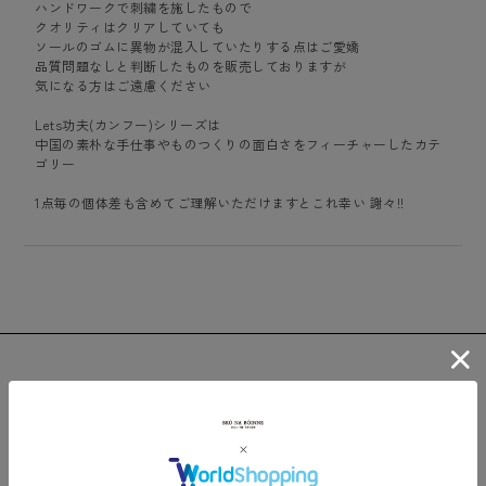
ハンドワークで刺繍を施したもので
クオリティはクリアしていても
ソールのゴムに異物が混入していたりする点はご愛嬌
品質問題なしと判断したものを販売しておりますが
気になる方はご遠慮ください
Lets功夫(カンフー)シリーズは
中国の素朴な手仕事やものつくりの面白さをフィーチャーしたカテ
ゴリー
1点毎の個体差も含めてご理解いただけますとこれ幸い 謝々!!
Recommend
関連おすすめアイテム