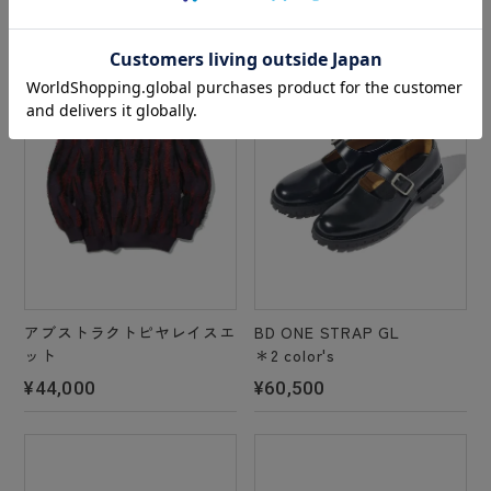
アブストラクトピヤレイスエ
BD ONE STRAP GL
ット
＊2 color's
¥44,000
¥60,500