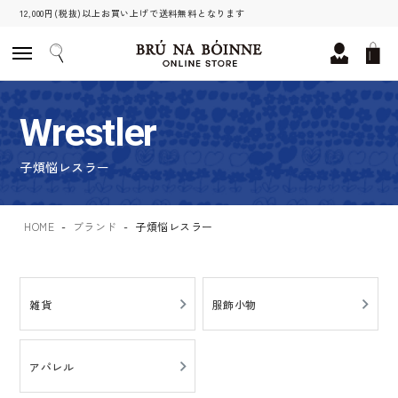
12,000円(税抜)以上お買い上げで送料無料となります
Wrestler
子煩悩レスラー
HOME
ブランド
子煩悩レスラー
雑貨
服飾小物
アパレル