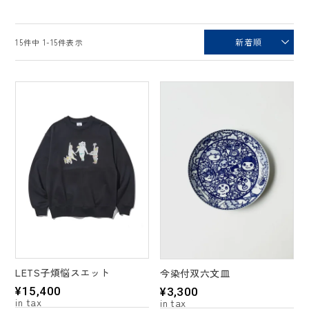
新着順
15
件中
1
-
15
件表示
LETS子煩悩スエット
今染付双六文皿
¥
15,400
¥
3,300