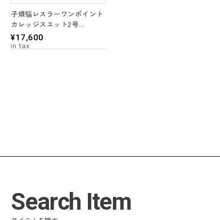
子煩悩レスラーワンポイント
カレッジスエット2号
＊3 color's
¥
17,600
Search Item